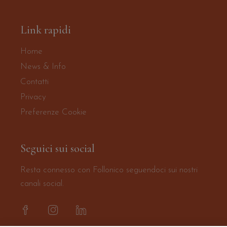
Link rapidi
Home
News & Info
Contatti
Privacy
Preferenze Cookie
Seguici sui social
Resta connesso con Follonico seguendoci sui nostri
canali social.