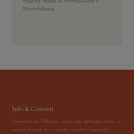
magiche vedute su Montepulciano e
Montefollonico.
Info & Contatti
Benvenuti da Follonico, dove ogni dettaglio conta. In
questa sezione trovi i nostri contatti, il supporto